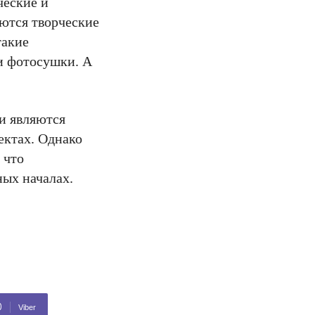
ческие и
уются творческие
такие
и фотосушки. А
и являются
ектах. Однако
 что
ных началах.
Viber