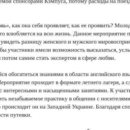
уемой спонсорами Кэмпуса, потому расходы на поез
ь», как она себя проявляет, как ее проявить? Моло
о-то влюбляется на всю жизнь. Данное мероприятие
, увидеть разницу женского и мужского мировоспри
обы участники имели возможность высказаться, ус
ы потом самим стать экспертом в сфере любви.
ся обогатиться знаниями в области английского язы
ероприятие проходит в формате летнего лагеря, а с
с интересными и насыщенными занятиями. К участ
ть незабываемое практику в общении с носителями
о происходит он на Западной Украине. Благодаря сп
сти путевки.