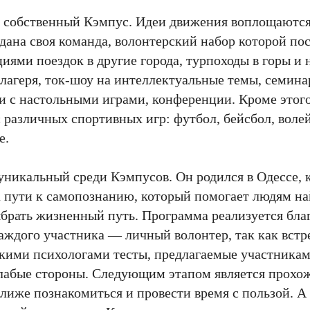
ет собственный Кэмпус. Идеи движения воплощаютс
дана своя команда, волонтерский набор которой по
ями поездок в другие города, турпоходы в горы и 
 лагеря, ток-шоу на интеллектуальные темы, семина
и с настольными играми, конференции. Кроме этого
 различных спортивных игр: футбол, бейсбол, воле
е.
никальный среди Кэмпусов. Он родился в Одессе, к
а пути к самопознанию, который помогает людям на
брать жизненный путь. Программа реализуется бла
аждого участника — личный волонтер, так как встр
кими психологами тесты, предлагаемые участника
слабые стороны. Следующим этапом является прохож
ближе познакомиться и провести время с пользой. А