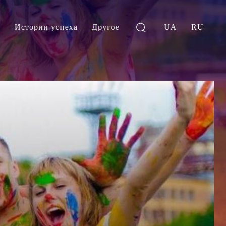
и
Истории успеха
Другое
UA
RU