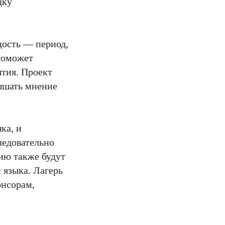
дку
дость — период,
 поможет
ятия. Проект
лышать мнение
ка, и
ледовательно
ию также будут
 языка. Лагерь
онсорам,