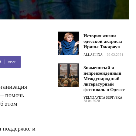
История жизни
одесской актрисы
Ирины Токарчук
ALLA ILINA
-
02.02.2024
Viber
Знаменитый и
непревзойденный
Международный
литературный
рганизация
фестиваль в Одессе
 — помочь
YELYZAVETA SUPIVSKA
-
28.04.2020
об этом
а поддержке и