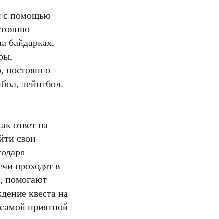
я с помощью
стоянно
на байдарках,
ры,
, постоянно
йбол, пейнтбол.
ак ответ на
йти свои
годаря
ечи проходят в
м, помогают
дение квеста на
 самой приятной