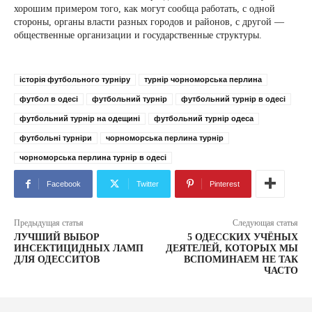
хорошим примером того, как могут сообща работать, с одной
стороны, органы власти разных городов и районов, с другой —
общественные организации и государственные структуры.
історія футбольного турніру
турнір чорноморська перлина
футбол в одесі
футбольний турнір
футбольний турнір в одесі
футбольний турнір на одещині
футбольний турнір одеса
футбольні турніри
чорноморська перлина турнір
чорноморська перлина турнір в одесі
Facebook
Twitter
Pinterest
Предыдущая статья
Следующая статья
ЛУЧШИЙ ВЫБОР
5 ОДЕССКИХ УЧЁНЫХ
ИНСЕКТИЦИДНЫХ ЛАМП
ДЕЯТЕЛЕЙ, КОТОРЫХ МЫ
ДЛЯ ОДЕССИТОВ
ВСПОМИНАЕМ НЕ ТАК
ЧАСТО