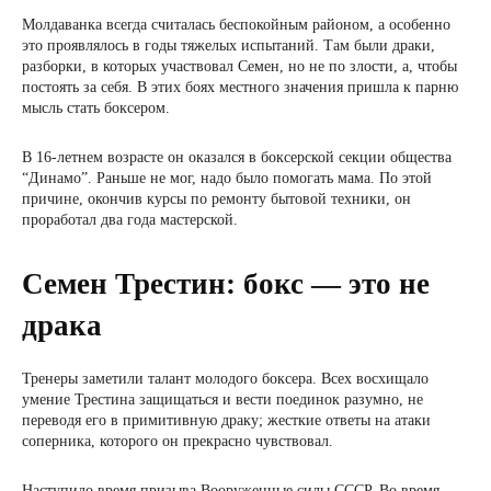
Молдаванка всегда считалась беспокойным районом, а особенно
это проявлялось в годы тяжелых испытаний. Там были драки,
разборки, в которых участвовал Семен, но не по злости, а, чтобы
постоять за себя. В этих боях местного значения пришла к парню
мысль стать боксером.
В 16-летнем возрасте он оказался в боксерской секции общества
“Динамо”. Раньше не мог, надо было помогать мама. По этой
причине, окончив курсы по ремонту бытовой техники, он
проработал два года мастерской.
Семен Трестин: бокс — это не
драка
Тренеры заметили талант молодого боксера. Всех восхищало
умение Трестина защищаться и вести поединок разумно, не
переводя его в примитивную драку; жесткие ответы на атаки
соперника, которого он прекрасно чувствовал.
Наступило время призыва Вооруженные силы СССР. Во время