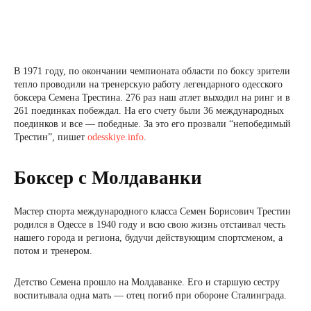
В 1971 году, по окончании чемпионата области по боксу зрители
тепло проводили на тренерскую работу легендарного одесского
боксера Семена Трестина. 276 раз наш атлет выходил на ринг и в
261 поединках побеждал. На его счету были 36 международных
поединков и все — победные. За это его прозвали “непобедимый
Трестин”, пишет
odesskiye.info
.
Боксер с Молдаванки
Мастер спорта международного класса Семен Борисович Трестин
родился в Одессе в 1940 году и всю свою жизнь отстаивал честь
нашего города и региона, будучи действующим спортсменом, а
потом и тренером.
Детство Семена прошло на Молдаванке. Его и старшую сестру
воспитывала одна мать — отец погиб при обороне Сталинграда.