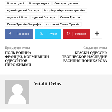
бокс в одесі
боксери одеси
боксери одесити
відомі одеські боксери
історія успіху семена трестіна
одеський бокс
одеські боксери
Семен Трестін
Семен Трестін біографія
хто такий Семен Трестін
Facebook
Twitter
Pinterest
Предыдущая статья
Следующая статья
ПОЛЬ РОБИНА —
КРАСКИ ОДЕССЫ:
ФРАНЦУЗ, КОРМИВШИЙ
ТВОРЧЕСКОЕ НАСЛЕДИЕ
ОДЕССИТОВ
ВАСИЛИЯ ПОНИКАРОВА
ПИРОЖНЫМИ
Vitalii Orlov