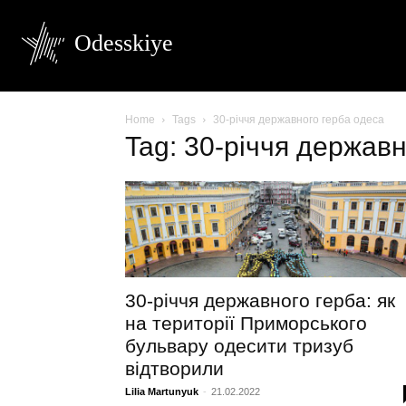
Odesskiye
Home
Tags
30-річчя державного герба одеса
Tag: 30-річчя державн
30-річчя державного герба: як
на території Приморського
бульвару одесити тризуб
відтворили
Lilia Martunyuk
-
21.02.2022