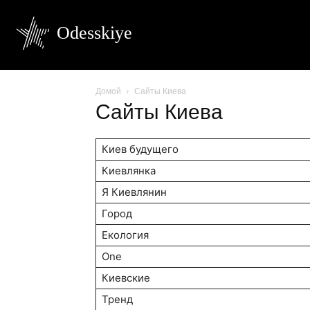
Odesskiye
Домой
Сайты Киева
Сайты Киева
Киев будущего
Киевлянка
Я Киевлянин
Город
Екология
One
Киевские
Тренд