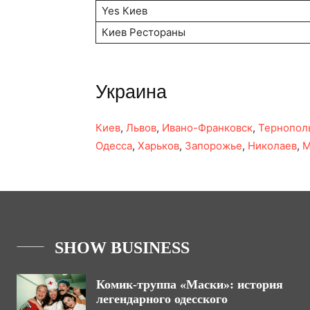
Yes Киев
Киев Рестораны
Украина
Киев
,
Львов
,
Ивано-Франковск
,
Тернопол
Одесса
,
Харьков
,
Запорожье
,
Николаев
,
М
SHOW BUSINESS
Комик-труппа «Маски»: история
легендарного одесского