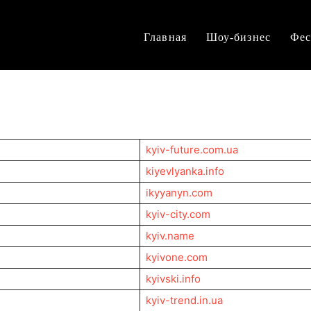
Главная
Шоу-бизнес
Фес
kyiv-future.com.ua
kiyevlyanka.info
ikyyanyn.com
kyiv-city.com
kyiv.name
kyivone.com
kyivski.info
kyiv-trend.in.ua