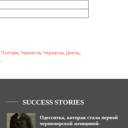
,
Полтава
,
Чернигов
,
Черкассы
,
Днепр
,
ы
.
SUCCESS STORIES
Одесситка, которая стала первой
черноморской женщиной-