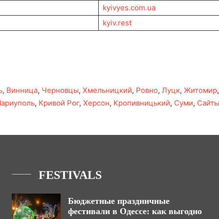
kyivyes.com.ua
kyiv.rest
ь
,
Винница
,
Черновцы
,
Хмельницкий
,
Ровно
,
Луцк
,
Житомир
ариуполь
,
Кривой Рог
,
Херсон
,
Кропивницький
,
Суми
,
Сайт
FESTIVALS
Бюджетные праздничные
фестивали в Одессе: как выгодно