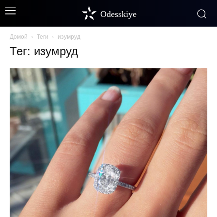
Odesskiye
Домой
Теги
изумруд
Тег: изумруд